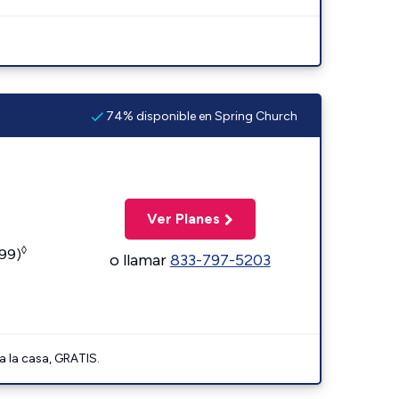
74% disponible en Spring Church
Ver Planes
◊
599)
o llamar
833-797-5203
a la casa, GRATIS.