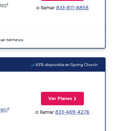
◊
110)
o llamar
833-811-8858
can términos.
63% disponible en Spring Church
Ver Planes
◊
595)
o llamar
833-469-4276