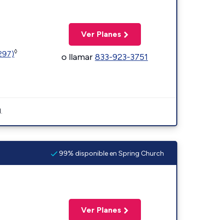
Ver Planes
◊
1297)
o llamar
833-923-3751
.
99% disponible en Spring Church
Ver Planes