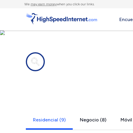
We
may earn money
when you click our links.
Encue
Compañías de Internet en
Spring Chur
Residencial (9)
Negocio (8)
Móvil 