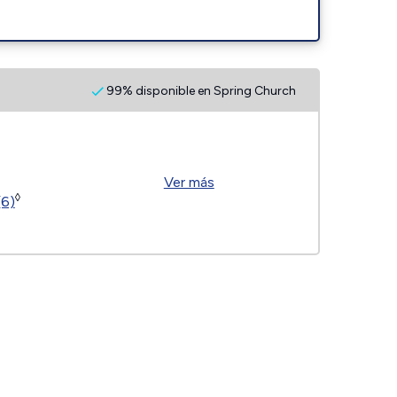
99% disponible en Spring Church
Ver más
◊
(6)