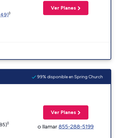
Ver Planes
◊
449)
99% disponible en Spring Church
Ver Planes
◊
185)
o llamar
855-288-5199