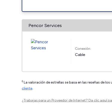
Pencor Services
Conexión:
Cable
◊
La valoración de estrellas se basa en las reseñas de los
cliente
.
¿Trabajas para un Proveedor de Internet?
Da clic aquí
par