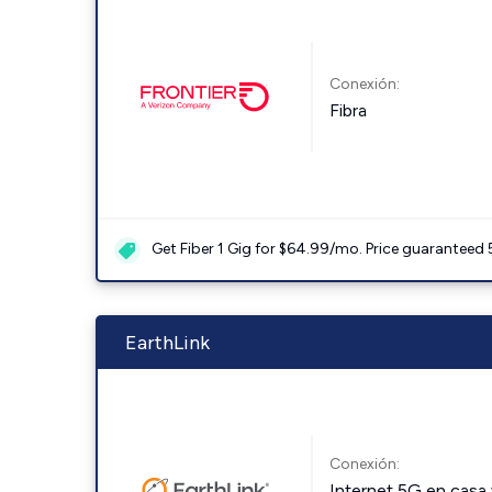
Conexión:
Fibra
Get Fiber 1 Gig for $64.99/mo. Price guaranteed 
EarthLink
Conexión:
Internet 5G en casa 