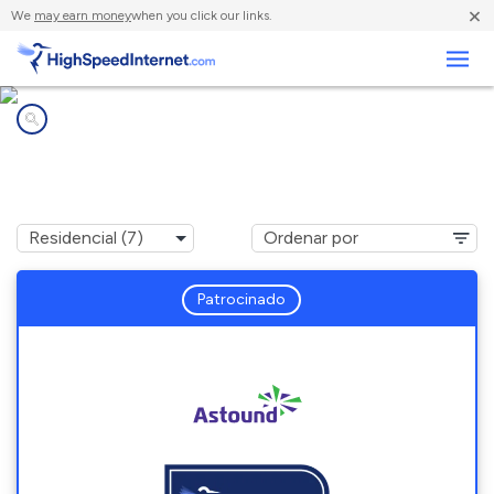
×
We
may earn money
when you click our links.
Negocios
Compañías de Internet en
Colwyn, PA
Patrocinado