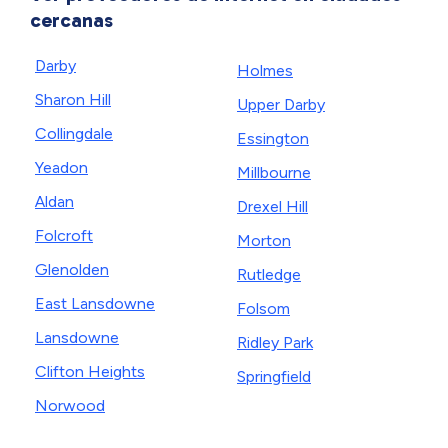
cercanas
Darby
Holmes
Sharon Hill
Upper Darby
Collingdale
Essington
Yeadon
Millbourne
Aldan
Drexel Hill
Folcroft
Morton
Glenolden
Rutledge
East Lansdowne
Folsom
Lansdowne
Ridley Park
Clifton Heights
Springfield
Norwood