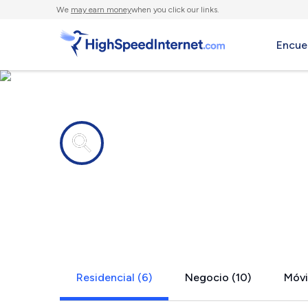
We
may earn money
when you click our links.
Encue
Compañías de Internet en
Lansdowne,
Residencial (6)
Negocio (10)
Móvil