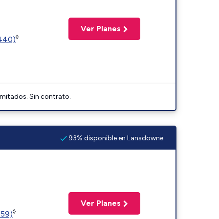
Ver Planes
◊
2440)
imitados. Sin contrato.
93% disponible en Lansdowne
Ver Planes
◊
359)