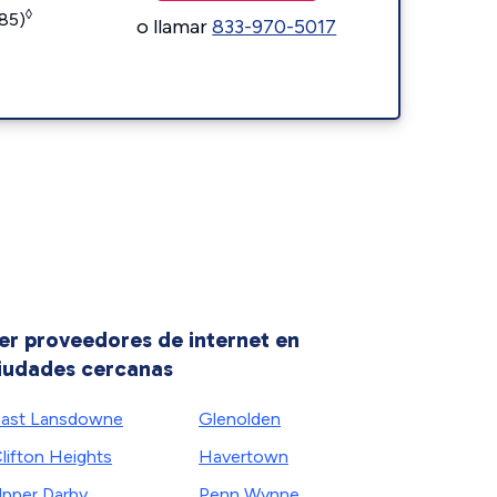
◊
185)
o llamar
833-970-5017
er proveedores de internet en
iudades cercanas
ast Lansdowne
Glenolden
lifton Heights
Havertown
pper Darby
Penn Wynne