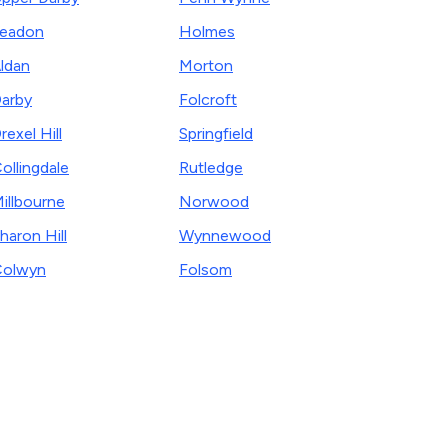
eadon
Holmes
ldan
Morton
arby
Folcroft
rexel Hill
Springfield
ollingdale
Rutledge
illbourne
Norwood
haron Hill
Wynnewood
Colwyn
Folsom