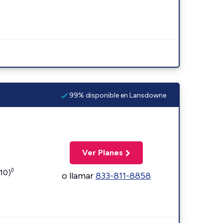
99% disponible en Lansdowne
Ver Planes
◊
110)
o llamar
833-811-8858