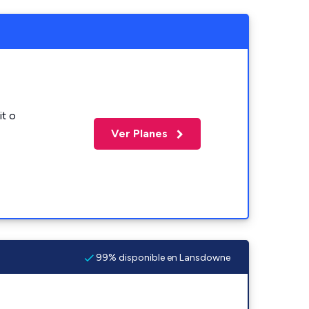
it o
Ver Planes
99% disponible en Lansdowne