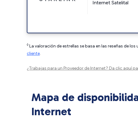
Internet Satelital
◊
La valoración de estrellas se basa en las reseñas de los
cliente
.
¿Trabajas para un Proveedor de Internet?
Da clic aquí
par
Mapa de disponibilid
Internet