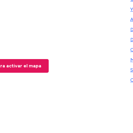
Y
A
D
D
C
M
ara activar el mapa
S