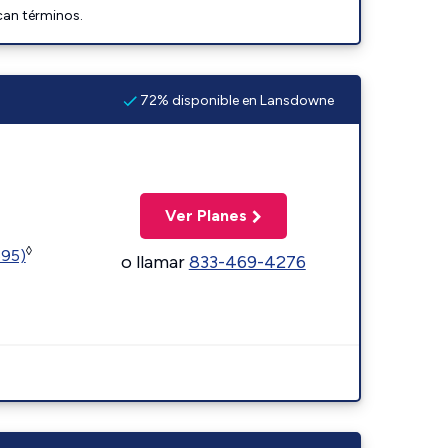
can términos.
72% disponible en Lansdowne
Ver Planes
◊
595)
o llamar
833-469-4276