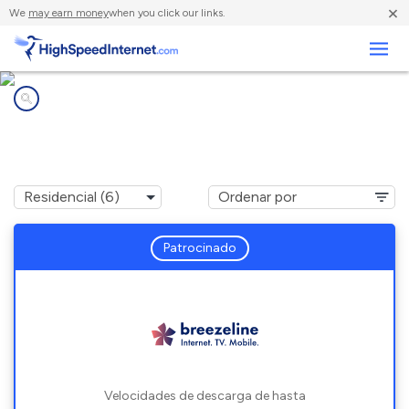
×
We
may earn money
when you click our links.
Negocios
Compañías de Internet en
East Conemaugh, PA
Patrocinado
Velocidades de descarga de hasta