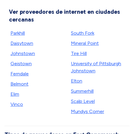
Ver proveedores de internet en ciudades
cercanas
Parkhill
South Fork
Daisytown
Mineral Point
Johnstown
Tire Hill
Geistown
University of Pittsburgh
Johnstown
Ferndale
Elton
Belmont
Summerhill
Elim
Scalp Level
Vinco
Mundys Corner