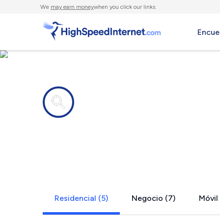
We
may earn money
when you click our links.
Encue
Compañías de Internet en
Flemington
Residencial (5)
Negocio (7)
Móvil 