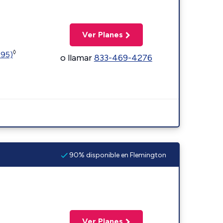
Ver Planes
◊
595)
o llamar
833-469-4276
90% disponible en Flemington
Ver Planes