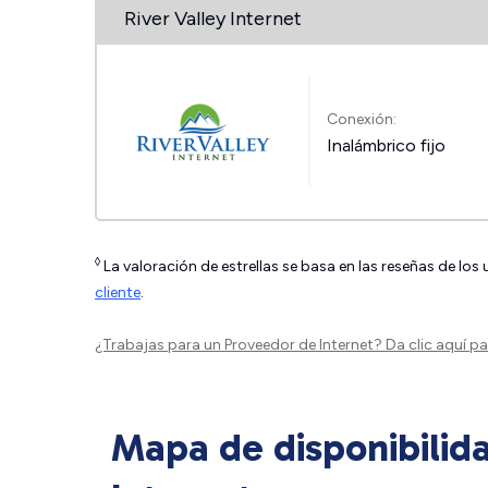
River Valley Internet
Conexión:
Inalámbrico fijo
◊
La valoración de estrellas se basa en las reseñas de los
cliente
.
¿Trabajas para un Proveedor de Internet?
Da clic aquí
par
Mapa de disponibilid