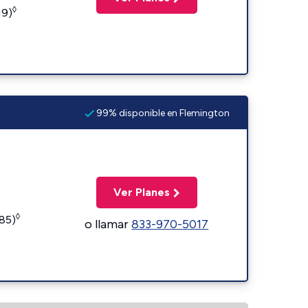
◊
19)
99% disponible en Flemington
Ver Planes
◊
185)
o llamar
833-970-5017