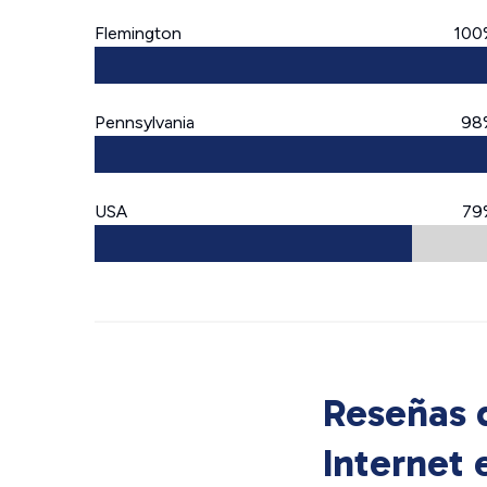
Flemington
100
Pennsylvania
98
USA
79
Reseñas d
Internet