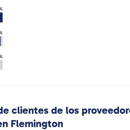
%
%
%
e clientes de los proveedor
 en
Flemington