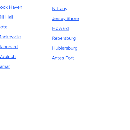
ock Haven
Nittany
ill Hall
Jersey Shore
ote
Howard
ackeyville
Rebersburg
lanchard
Hublersburg
oolrich
Antes Fort
amar