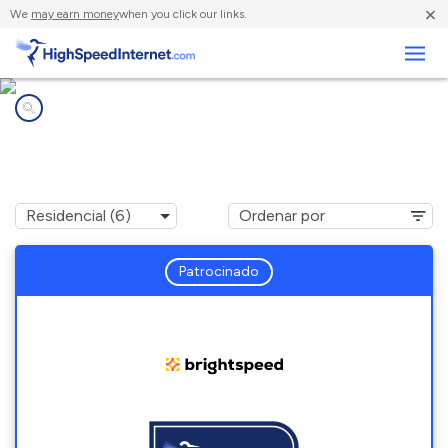
×
We
may earn money
when you click our links.
Negocios
Compañías de Internet en
Rote, PA
Patrocinado