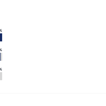
%
%
%