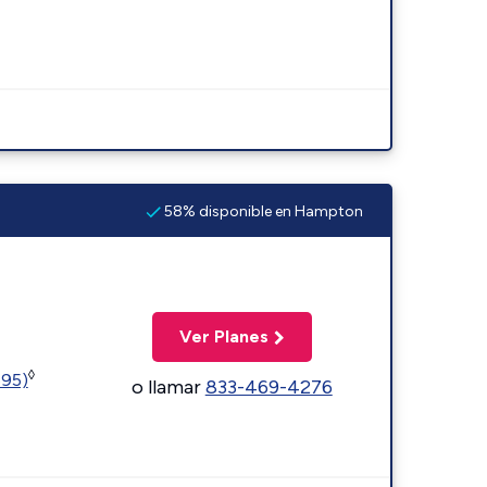
58% disponible en Hampton
Ver Planes
◊
595)
o llamar
833-469-4276