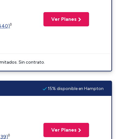
Ver Planes
◊
2440)
imitados. Sin contrato.
15% disponible en Hampton
Ver Planes
◊
239)