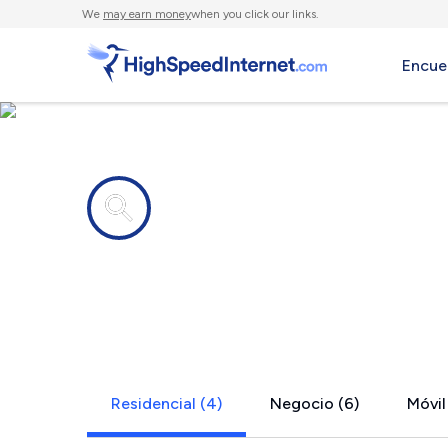
We
may earn money
when you click our links.
Encue
Compañías de Internet en
Hampton, 
Residencial (4)
Negocio (6)
Móvil