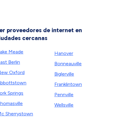
er proveedores de internet en
iudades cercanas
ake Meade
Hanover
ast Berlin
Bonneauville
ew Oxford
Biglerville
bbottstown
Franklintown
ork Springs
Pennville
homasville
Wellsville
c Sherrystown