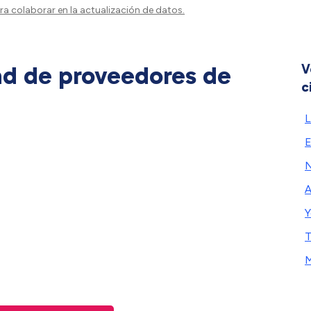
a colaborar en la actualización de datos.
ad de proveedores de
V
c
L
E
N
A
Y
T
M