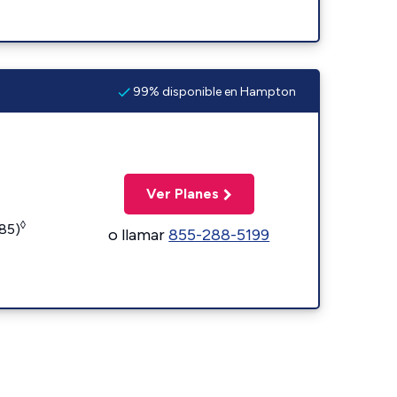
99% disponible en Hampton
Ver Planes
◊
185)
o llamar
855-288-5199