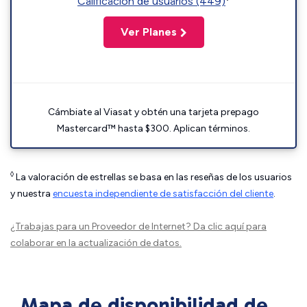
Calificación de usuarios (449)
Ver Planes
Cámbiate al Viasat y obtén una tarjeta prepago
Mastercard™ hasta $300. Aplican términos.
◊
La valoración de estrellas se basa en las reseñas de los usuarios
y nuestra
encuesta independiente de satisfacción del cliente
.
¿Trabajas para un Proveedor de Internet?
Da clic aquí
para
colaborar en la actualización de datos.
Mapa de disponibilidad de