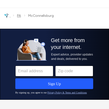
›
›
PA
McConnellsburg