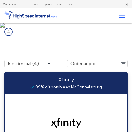
×
We
may earn money
when you click our links.
Negocios
Compañías de Internet en
McConnellsburg, PA
Xfinity
99% disponible en McConnellsburg