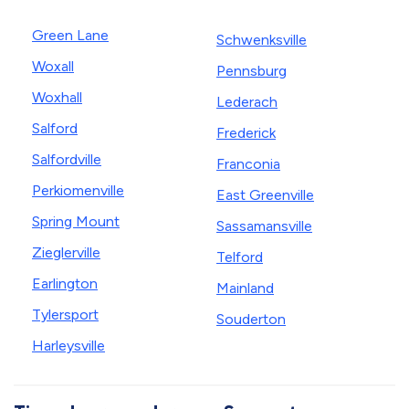
Green Lane
Schwenksville
Woxall
Pennsburg
Woxhall
Lederach
Salford
Frederick
Salfordville
Franconia
Perkiomenville
East Greenville
Spring Mount
Sassamansville
Zieglerville
Telford
Earlington
Mainland
Tylersport
Souderton
Harleysville