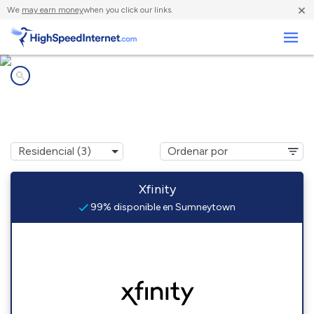
×
We
may earn money
when you click our links.
Negocios
Compañías de Internet en
Sumneytown, PA
Xfinity
99% disponible en Sumneytown