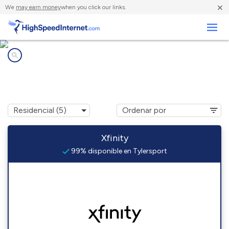
×
We
may earn money
when you click our links.
Negocios
Compañías de Internet en
Tylersport, PA
Xfinity
99% disponible en Tylersport