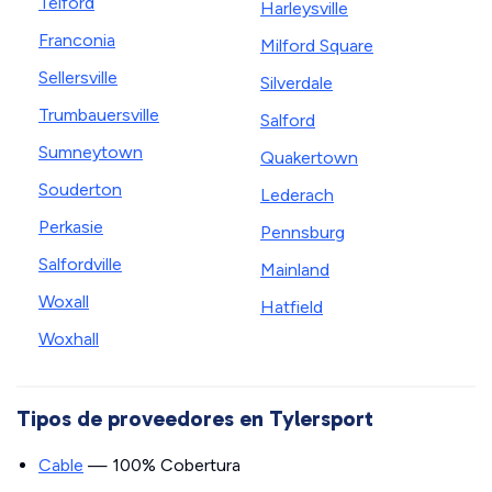
Telford
Harleysville
Franconia
Milford Square
Sellersville
Silverdale
Trumbauersville
Salford
Sumneytown
Quakertown
Souderton
Lederach
Perkasie
Pennsburg
Salfordville
Mainland
Woxall
Hatfield
Woxhall
Tipos de proveedores en Tylersport
Cable
— 100% Cobertura