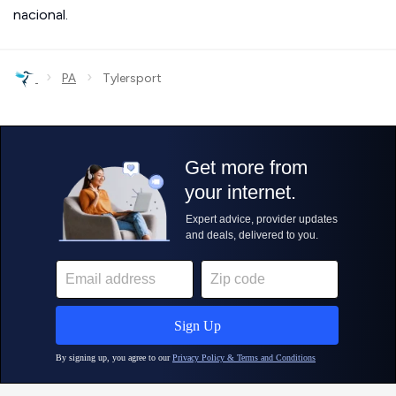
nacional.
›
›
PA
Tylersport