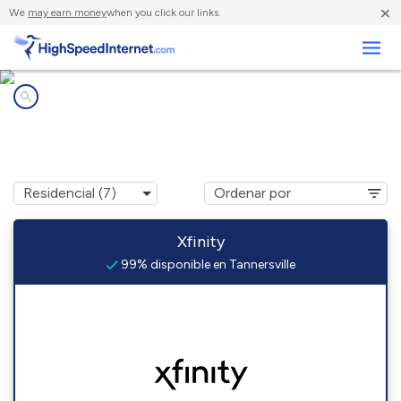
×
We
may earn money
when you click our links.
Negocios
Compañías de Internet en
Tannersville, PA
Xfinity
99% disponible en Tannersville