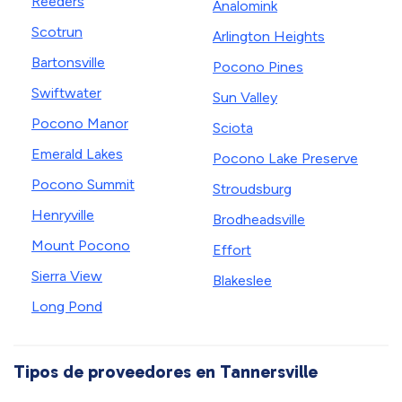
Reeders
Analomink
Scotrun
Arlington Heights
Bartonsville
Pocono Pines
Swiftwater
Sun Valley
Pocono Manor
Sciota
Emerald Lakes
Pocono Lake Preserve
Pocono Summit
Stroudsburg
Henryville
Brodheadsville
Mount Pocono
Effort
Sierra View
Blakeslee
Long Pond
Tipos de proveedores en Tannersville