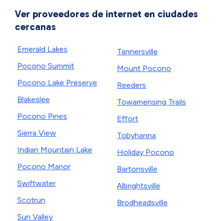
Ver proveedores de internet en ciudades
cercanas
Emerald Lakes
Tannersville
Pocono Summit
Mount Pocono
Pocono Lake Preserve
Reeders
Blakeslee
Towamensing Trails
Pocono Pines
Effort
Sierra View
Tobyhanna
Indian Mountain Lake
Holiday Pocono
Pocono Manor
Bartonsville
Swiftwater
Albrightsville
Scotrun
Brodheadsville
Sun Valley