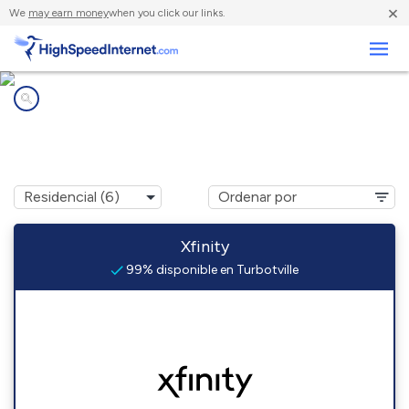
×
We
may earn money
when you click our links.
Negocios
Compañías de Internet en
Turbotville, PA
Xfinity
99% disponible en Turbotville