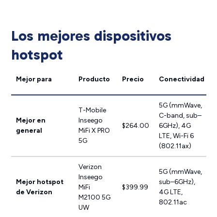
Los mejores dispositivos
hotspot
Mejor para
Producto
Precio
Conectividad
5G (mmWave,
T-Mobile
C-band, sub–
Mejor en
Inseego
$264.00
6GHz), 4G
general
MiFi X PRO
LTE, Wi-Fi 6
5G
(802.11ax)
Verizon
5G (mmWave,
Inseego
Mejor hotspot
sub–6GHz),
MiFi
$399.99
de Verizon
4G LTE,
M2100 5G
802.11ac
UW