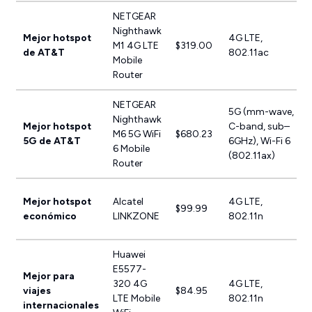
NETGEAR
Nighthawk
Mejor hotspot
4G LTE,
M1 4G LTE
$319.00
de AT&T
802.11ac
Mobile
Router
NETGEAR
5G (mm-wave,
Nighthawk
Mejor hotspot
C-band, sub–
M6 5G WiFi
$680.23
5G de AT&T
6GHz), Wi-Fi 6
6 Mobile
(802.11ax)
Router
Mejor hotspot
Alcatel
4G LTE,
$99.99
económico
LINKZONE
802.11n
Huawei
E5577-
Mejor para
320 4G
4G LTE,
viajes
$84.95
LTE Mobile
802.11n
internacionales