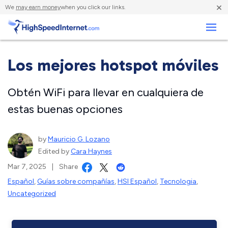
×
We
may earn money
when you click our links.
Negocios
Los mejores hotspot móviles
Obtén WiFi para llevar en cualquiera de
estas buenas opciones
by
Mauricio G. Lozano
Edited by
Cara Haynes
Mar 7, 2025
|
Share
Español
,
Guías sobre compañías
,
HSI Español
,
Tecnologia
,
Uncategorized