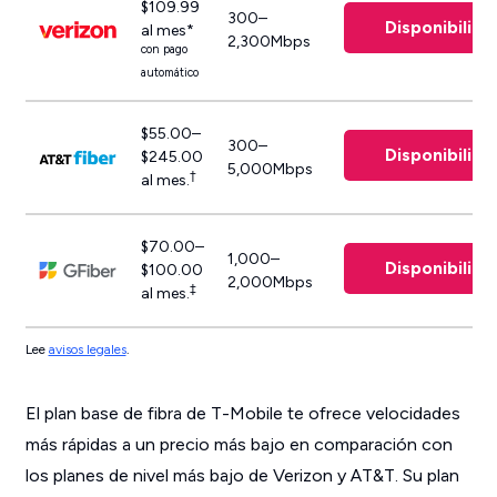
$109.99
300–
Disponibilida
al mes*
2,300Mbps
con pago
automático
$55.00–
300–
Disponibilida
$245.00
5,000Mbps
†
al mes.
$70.00–
1,000–
Disponibilida
$100.00
2,000Mbps
‡
al mes.
Lee
avisos legales
.
El plan base de fibra de T-Mobile te ofrece velocidades
más rápidas a un precio más bajo en comparación con
los planes de nivel más bajo de Verizon y AT&T. Su plan