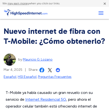
×
We
may earn money
when you click our links.
Negocios
Nuevo internet de fibra con
T-Mobile: ¿Cómo obtenerlo?
by
Mauricio G. Lozano
Mar 4, 2025
|
Share
Español
,
HSI Español
,
Preguntas Frecuentes
T-Mobile ya había causado un gran revuelo con su
servicio de
Internet Residencial 5G
, pero ahora el
operador celular también está ofreciendo internet de