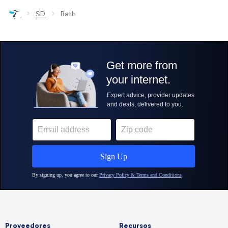
›
›
SD
Bath
Proveedores
Recursos