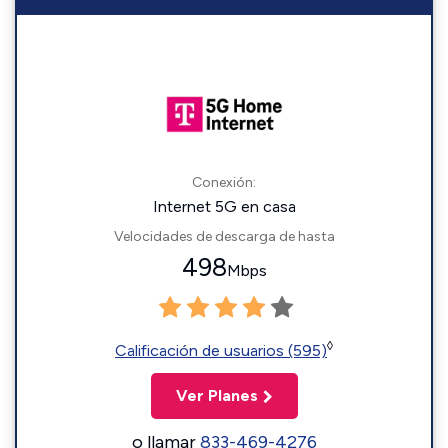
Conexión:
Internet 5G en casa
Velocidades de descarga de hasta
498
Mbps
◊
Calificación de usuarios (595)
Ver Planes
o llamar
833-469-4276