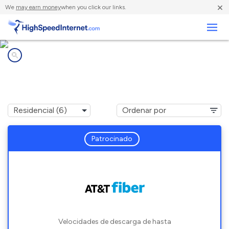
×
We
may earn money
when you click our links.
Negocios
Compañías de Internet en
Bon Aqua, TN
Patrocinado
Velocidades de descarga de hasta