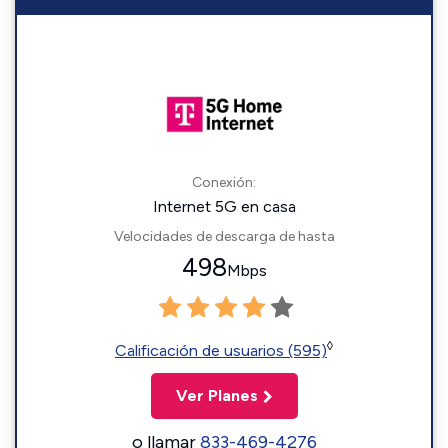
Conexión:
Internet 5G en casa
Velocidades de descarga de hasta
498
Mbps
◊
Calificación de usuarios (595)
Ver Planes
o llamar
833-469-4276