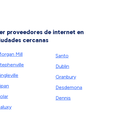
er proveedores de internet en
iudades cercanas
organ Mill
Santo
tephenville
Dublin
ingleville
Granbury
ipan
Desdemona
olar
Dennis
aluxy