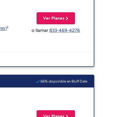
Ver Planes
◊
595)
o llamar
833-469-4276
66% disponible en Bluff Dale
Ver Planes