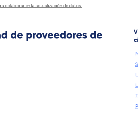
a colaborar en la actualización de datos.
ad de proveedores de
V
c
M
S
L
L
T
P