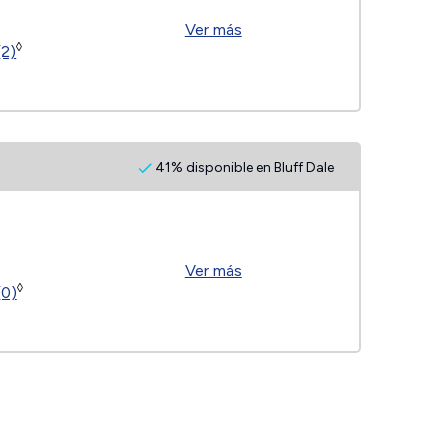
Ver más
◊
(2)
41% disponible en Bluff Dale
Ver más
◊
(0)