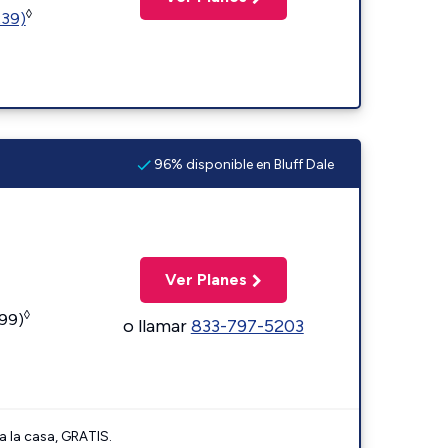
◊
239)
96% disponible en Bluff Dale
Ver Planes
◊
599)
o llamar
833-797-5203
a la casa, GRATIS.