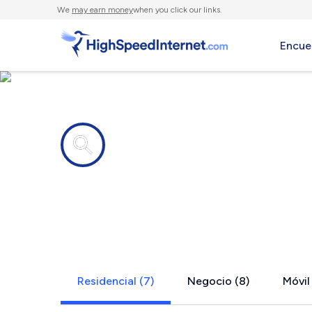
We
may earn money
when you click our links.
Encue
Compañías de Internet en
Bluff Dale,
Residencial (7)
Negocio (8)
Móvil 