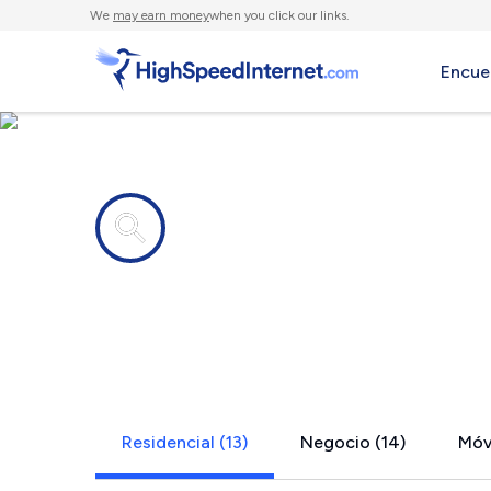
We
may earn money
when you click our links.
Encue
Compañías de Internet en
Burnet, TX
Residencial (13)
Negocio (14)
Móvi