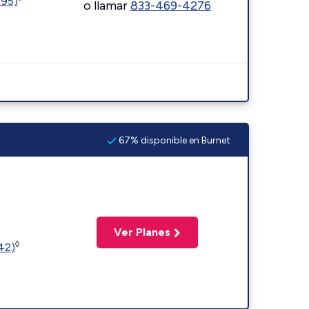
595)
o llamar
833-469-4276
67% disponible en Burnet
Ver Planes
◊
(42)