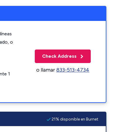
líneas
zado, o
Check Address
o llamar
833-513-4734
nte 1
21% disponible en Burnet