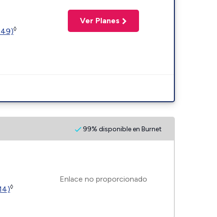
Ver Planes
◊
449)
99% disponible en Burnet
Enlace no proporcionado
◊
14)