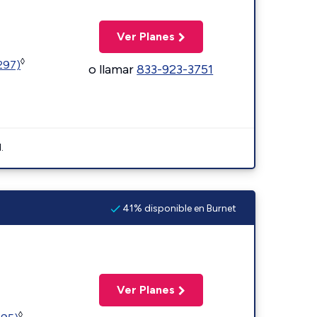
Ver Planes
◊
1297)
o llamar
833-923-3751
.
41% disponible en Burnet
Ver Planes
◊