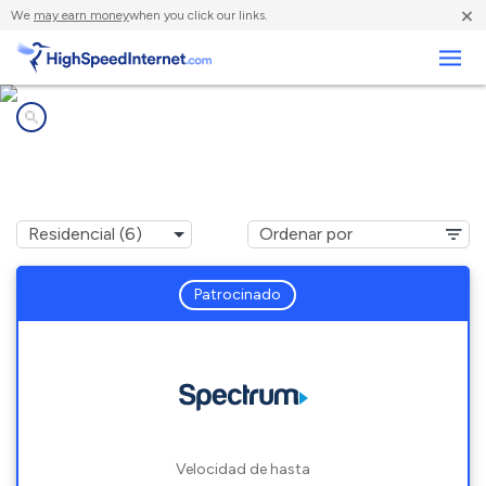
×
We
may earn money
when you click our links.
Negocios
Compañías de Internet en
Joinerville, TX
Patrocinado
Velocidad de hasta