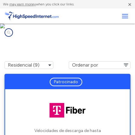
×
We
may earn money
when you click our links.
Negocios
Compañías de Internet en
Lindale, TX
Patrocinado
Velocidades de descarga de hasta