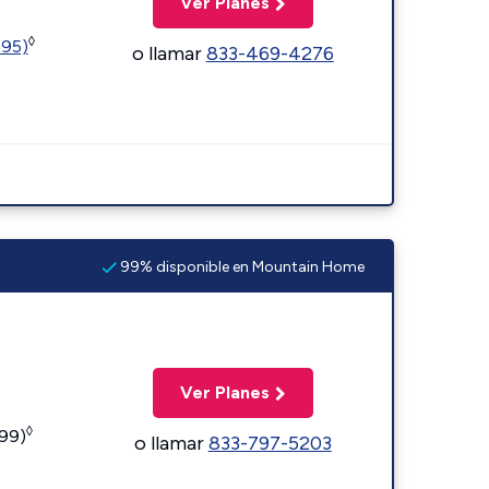
Ver Planes
◊
595)
o llamar
833-469-4276
99% disponible en Mountain Home
Ver Planes
◊
599)
o llamar
833-797-5203