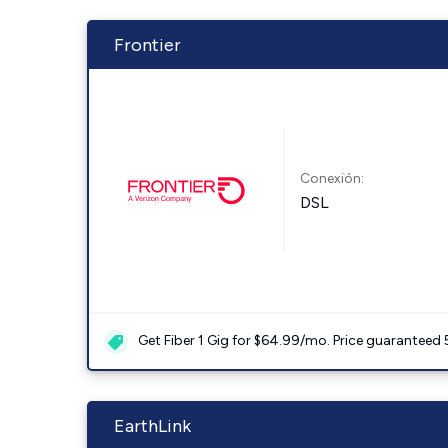
Frontier
Conexión:
DSL
Get Fiber 1 Gig for $64.99/mo. Price guaranteed 
EarthLink