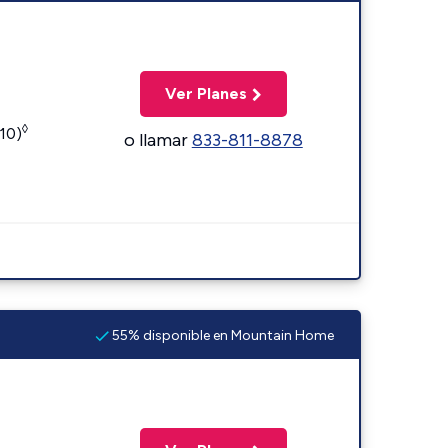
Ver Planes
◊
110)
o llamar
833-811-8878
55% disponible en Mountain Home