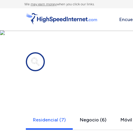
We
may earn money
when you click our links.
Encue
Compañías de Internet en
Mountain H
Residencial (7)
Negocio (6)
Móvil 