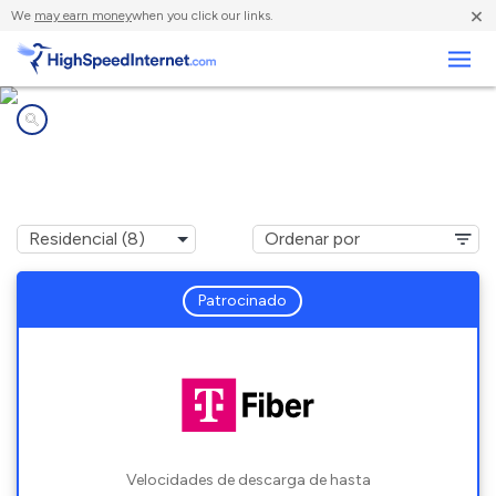
×
We
may earn money
when you click our links.
Negocios
Compañías de Internet en
Wolfforth, TX
Patrocinado
Velocidades de descarga de hasta