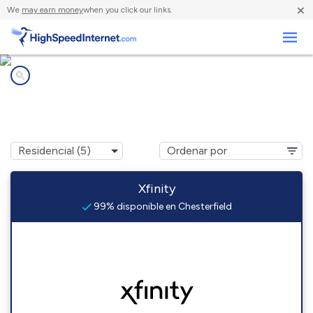
×
We
may earn money
when you click our links.
Negocios
Compañías de Internet en
Chesterfield, VA
Xfinity
99% disponible en Chesterfield