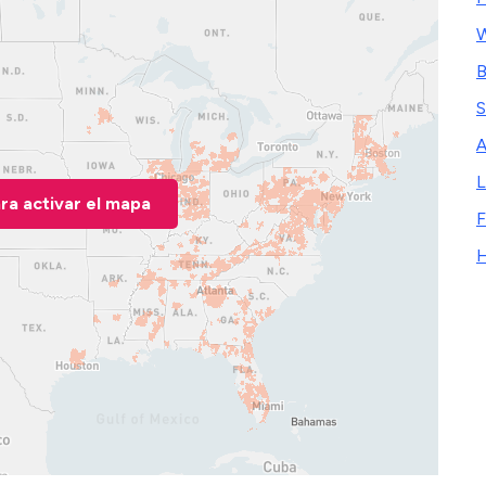
W
B
S
A
L
ara activar el mapa
F
H