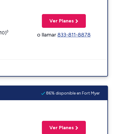
Ver Planes
◊
110)
o llamar
833-811-8878
86% disponible en Fort Myer
Ver Planes