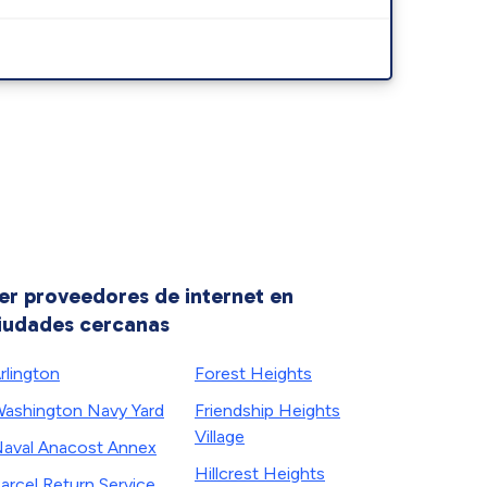
er proveedores de internet en
iudades cercanas
rlington
Forest Heights
ashington Navy Yard
Friendship Heights
Village
aval Anacost Annex
Hillcrest Heights
arcel Return Service