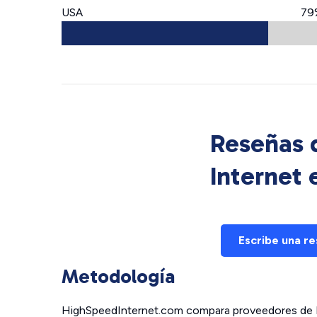
USA
79
Reseñas d
Internet
Escribe una r
Metodología
HighSpeedInternet.com compara proveedores de In