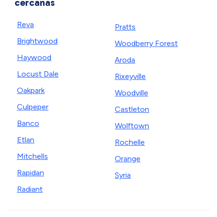
cercanas
Reva
Pratts
Brightwood
Woodberry Forest
Haywood
Aroda
Locust Dale
Rixeyville
Oakpark
Woodville
Culpeper
Castleton
Banco
Wolftown
Etlan
Rochelle
Mitchells
Orange
Rapidan
Syria
Radiant