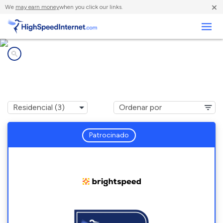
×
We
may earn money
when you click our links.
Negocios
Compañías de Internet en
Leon, VA
Patrocinado