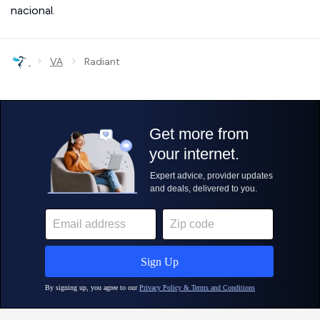
nacional.
›
›
VA
Radiant