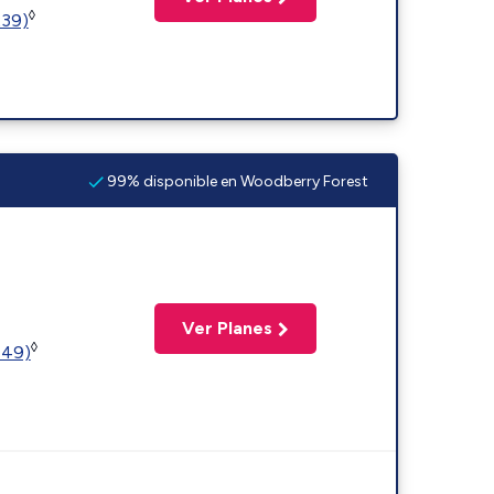
◊
239)
99% disponible en Woodberry Forest
Ver Planes
◊
449)