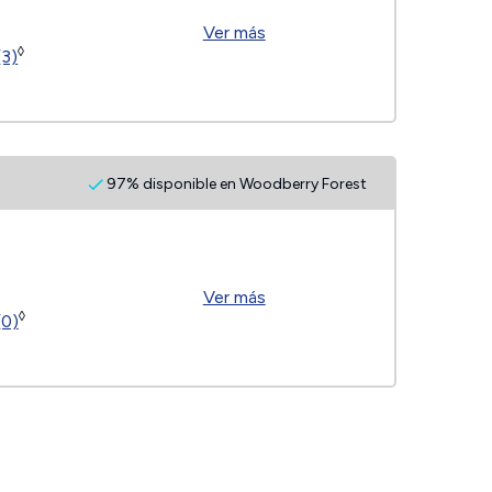
Ver más
◊
(3)
97% disponible en Woodberry Forest
Ver más
◊
(0)