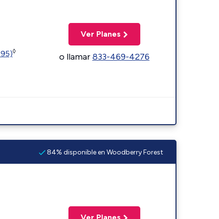
Ver Planes
◊
595)
o llamar
833-469-4276
84% disponible en Woodberry Forest
Ver Planes