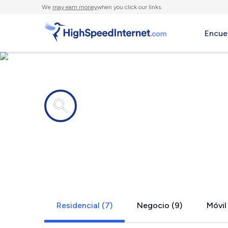
We
may earn money
when you click our links.
Encue
Compañías de Internet en
Woodberry 
Residencial (7)
Negocio (9)
Móvil 