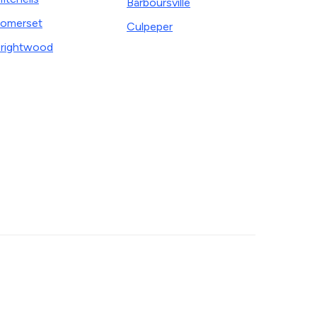
Barboursville
omerset
Culpeper
rightwood