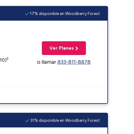
17% disponible en Woodberry Forest
Ver Planes
◊
110)
o llamar
833-811-8878
31% disponible en Woodberry Forest