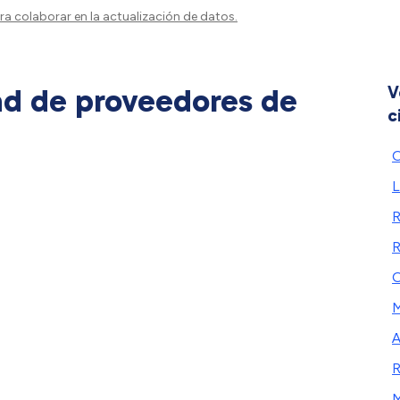
a colaborar en la actualización de datos.
ad de proveedores de
V
c
O
L
R
R
O
M
A
R
M