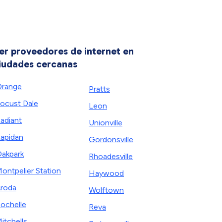
er proveedores de internet en
iudades cercanas
range
Pratts
ocust Dale
Leon
adiant
Unionville
apidan
Gordonsville
akpark
Rhoadesville
ontpelier Station
Haywood
roda
Wolftown
ochelle
Reva
itchells