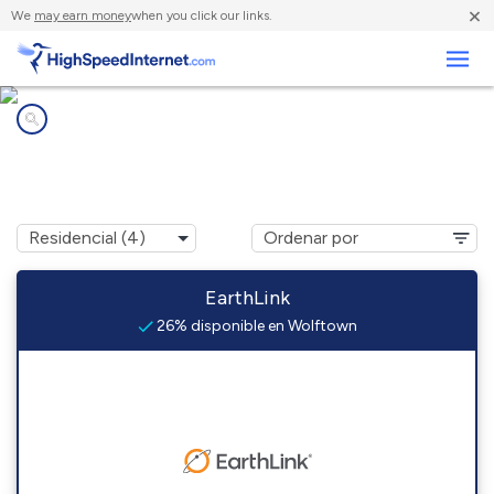
×
We
may earn money
when you click our links.
Negocios
Compañías de Internet en
Wolftown, VA
EarthLink
26% disponible en Wolftown