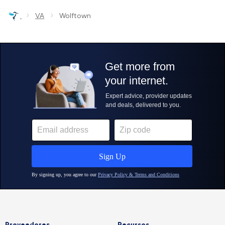
›
›
VA
Wolftown
Proveedores
Recursos