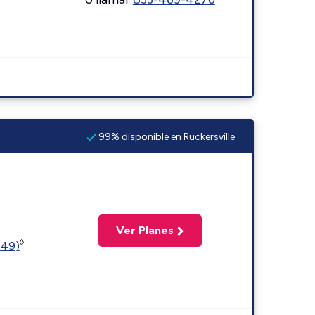
99% disponible en Ruckersville
Ver Planes
◊
449)