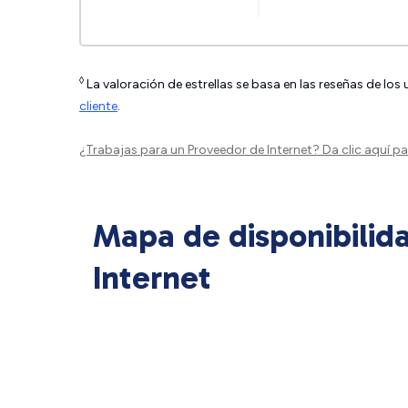
◊
La valoración de estrellas se basa en las reseñas de los
cliente
.
¿Trabajas para un Proveedor de Internet?
Da clic aquí
par
Mapa de disponibilid
Internet