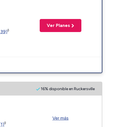
Ver Planes
◊
239)
16% disponible en Ruckersville
Ver más
◊
(1)