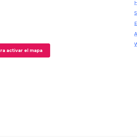
H
S
E
A
W
ara activar el mapa