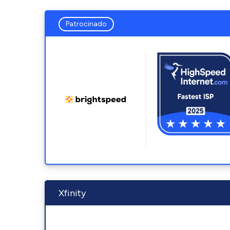
Patrocinado
Xfinity