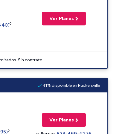
Ver Planes
◊
2440)
imitados. Sin contrato.
41% disponible en Ruckersville
Ver Planes
◊
595)
o llamar
833-469-4276