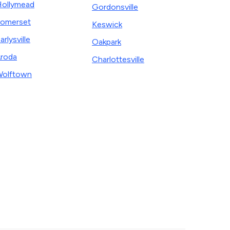
ollymead
Gordonsville
omerset
Keswick
arlysville
Oakpark
roda
Charlottesville
olftown