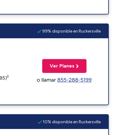
99% disponible en Ruckersville
Ver Planes
◊
185)
o llamar
855-288-5199
10% disponible en Ruckersville