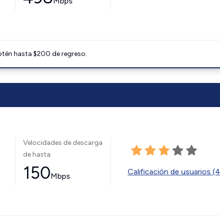
Mbps
btén hasta $200 de regreso.
Velocidades de descarga
de hasta
150
Calificación de usuarios (
Mbps