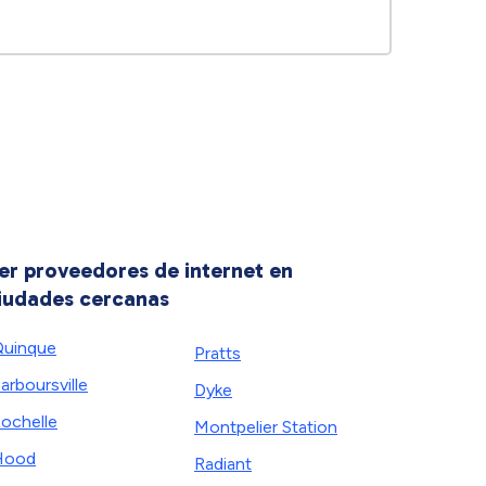
er proveedores de internet en
iudades cercanas
uinque
Pratts
arboursville
Dyke
ochelle
Montpelier Station
Hood
Radiant