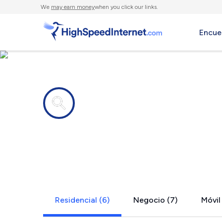
We
may earn money
when you click our links.
Encue
Compañías de Internet en
Ruckersvill
Residencial (6)
Negocio (7)
Móvil 