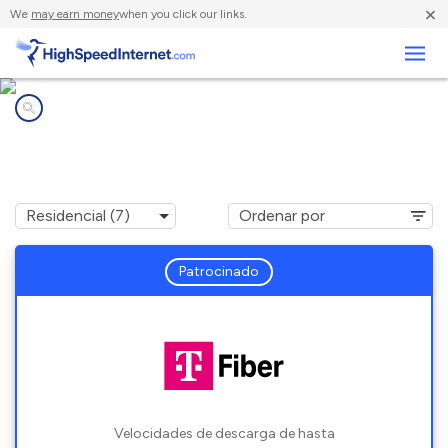
×
We
may earn money
when you click our links.
Negocios
Compañías de Internet en
Middlebrook, VA
Patrocinado
Velocidades de descarga de hasta