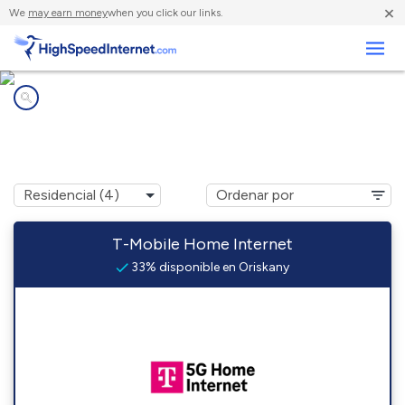
×
We
may earn money
when you click our links.
Negocios
Compañías de Internet en
Oriskany, VA
T-Mobile Home Internet
33% disponible en Oriskany