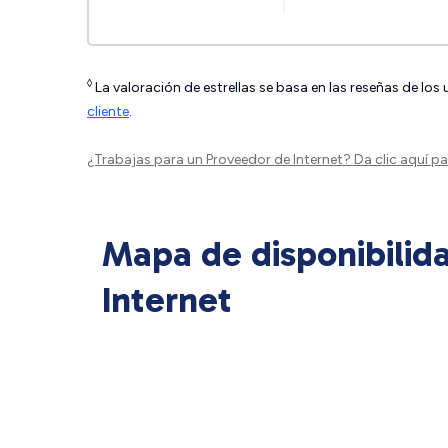
◊
La valoración de estrellas se basa en las reseñas de los
cliente
.
¿Trabajas para un Proveedor de Internet?
Da clic aquí
par
Mapa de disponibilid
Internet