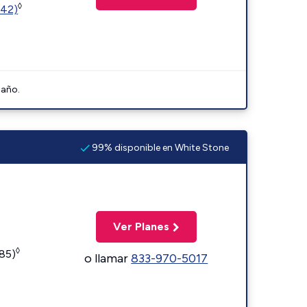
◊
342)
 año.
99% disponible en White Stone
Ver Planes
◊
185)
o llamar
833-970-5017