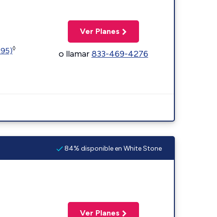
Ver Planes
◊
595)
o llamar
833-469-4276
84% disponible en White Stone
Ver Planes