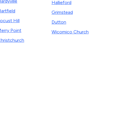
ardyville
Hallieford
artfield
Grimstead
ocust Hill
Dutton
erry Point
Wicomico Church
hristchurch