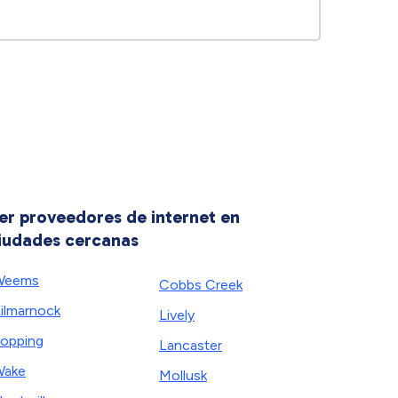
er proveedores de internet en
iudades cercanas
Weems
Cobbs Creek
ilmarnock
Lively
opping
Lancaster
Wake
Mollusk