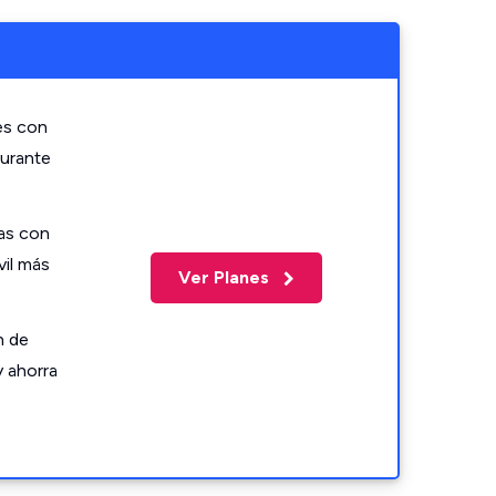
es con
durante
as con
vil más
Ver Planes
n de
y ahorra