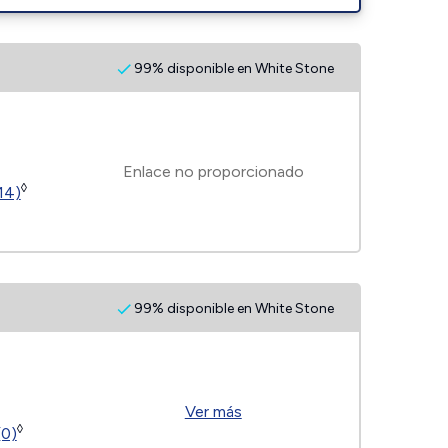
99% disponible en White Stone
Enlace no proporcionado
◊
14)
99% disponible en White Stone
Ver más
◊
(0)