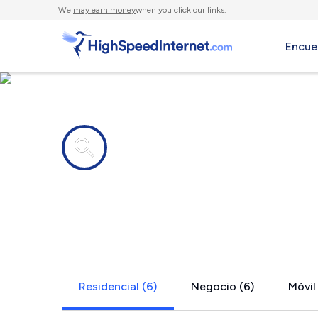
We
may earn money
when you click our links.
Encue
Compañías de Internet en
White Ston
Residencial (6)
Negocio (6)
Móvil 