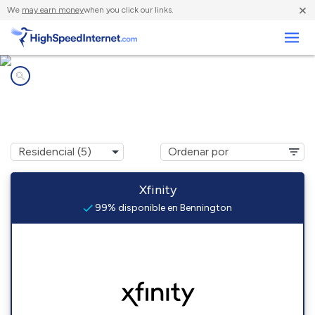
×
We
may earn money
when you click our links.
Negocios
Compañías de Internet en
Bennington, VT
Xfinity
99% disponible en Bennington