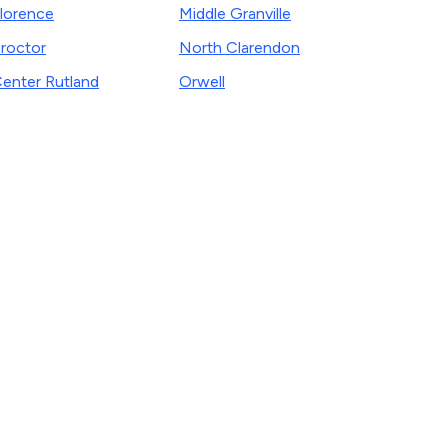
lorence
Middle Granville
roctor
North Clarendon
enter Rutland
Orwell