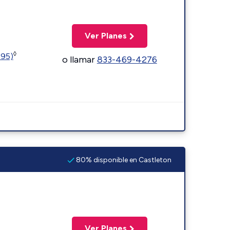
Ver Planes
◊
595)
o llamar
833-469-4276
80% disponible en Castleton
Ver Planes