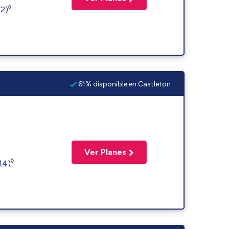
◊
(2)
61% disponible en Castleton
Ver Planes
◊
14)