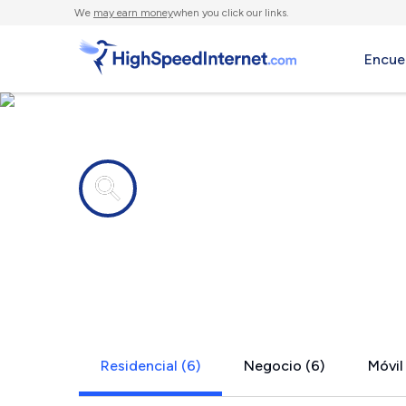
We
may earn money
when you click our links.
Encue
Compañías de Internet en
Castleton, 
Residencial (6)
Negocio (6)
Móvil 