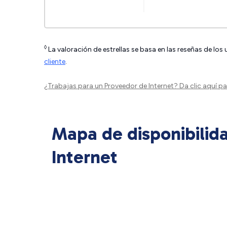
◊
La valoración de estrellas se basa en las reseñas de los
cliente
.
¿Trabajas para un Proveedor de Internet?
Da clic aquí
par
Mapa de disponibilid
Internet