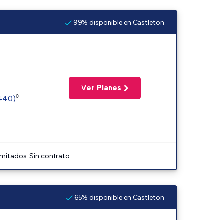
99% disponible en Castleton
Ver Planes
◊
2440)
imitados. Sin contrato.
65% disponible en Castleton