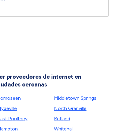
er proveedores de internet en
iudades cercanas
Bomoseen
Middletown Springs
ydeville
North Granville
ast Poultney
Rutland
Hampton
Whitehall