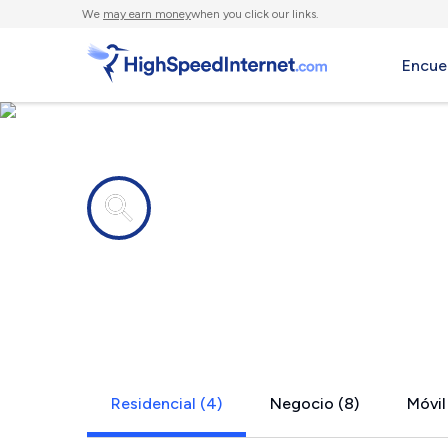
We
may earn money
when you click our links.
Encue
Compañías de Internet en
Buckley, W
Residencial (4)
Negocio (8)
Móvil