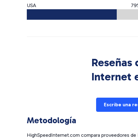
USA
79
Reseñas d
Internet
Escribe una r
Metodología
HighSpeedInternet.com compara proveedores de In