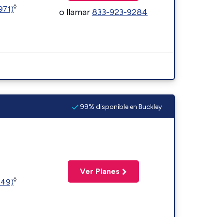
◊
1971)
o llamar
833-923-9284
99% disponible en Buckley
Ver Planes
◊
449)