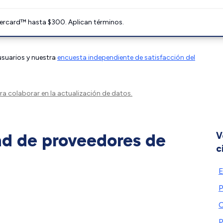
ercard™ hasta $300. Aplican términos.
 usuarios y nuestra
encuesta independiente de satisfacción del
a colaborar en la actualización de datos.
ad de proveedores de
V
c
P
C
P