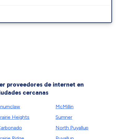
er proveedores de internet en
iudades cercanas
Enumclaw
McMillin
rairie Heights
Sumner
arbonado
North Puyallup
rairie Ridge
Puyallup