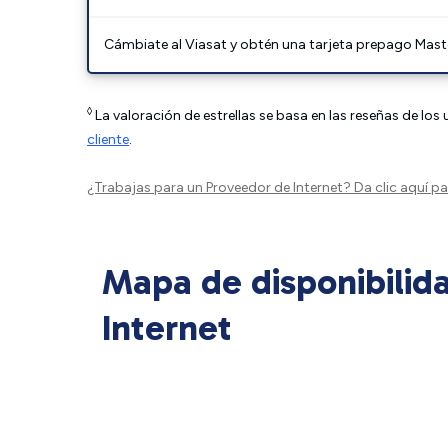
Cámbiate al Viasat y obtén una tarjeta prepago Mast
◊
La valoración de estrellas se basa en las reseñas de los
cliente
.
¿Trabajas para un Proveedor de Internet?
Da clic aquí
par
Mapa de disponibilid
Internet