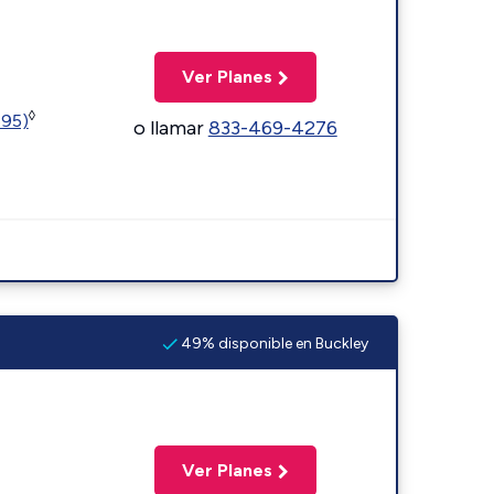
Ver Planes
◊
595)
o llamar
833-469-4276
49% disponible en Buckley
Ver Planes