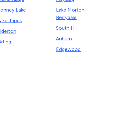
onney Lake
Lake Morton-
Berrydale
ake Tapps
South Hill
lderton
Auburn
rting
Edgewood