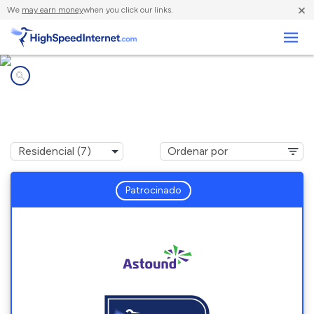
×
We
may earn money
when you click our links.
Negocios
Compañías de Internet en
Carson, WA
Patrocinado