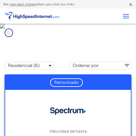
×
We
may earn money
when you click our links.
Negocios
Compañías de Internet en
White Salmon, WA
Patrocinado
Velocidad de hasta