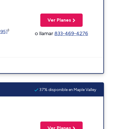
Ver Planes
◊
595)
o llamar
833-469-4276
37% disponible en Maple Valley
Ver Planes