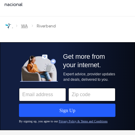
nacional.
›
›
WA
Riverbend