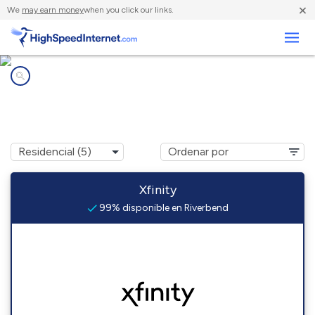
×
We
may earn money
when you click our links.
Negocios
Compañías de Internet en
Riverbend, WA
Xfinity
99% disponible en Riverbend