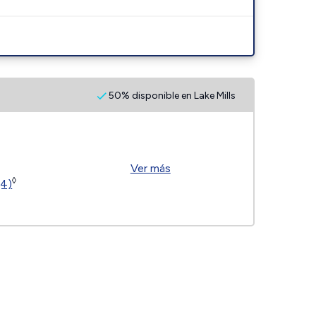
50% disponible en Lake Mills
Ver más
◊
(4)