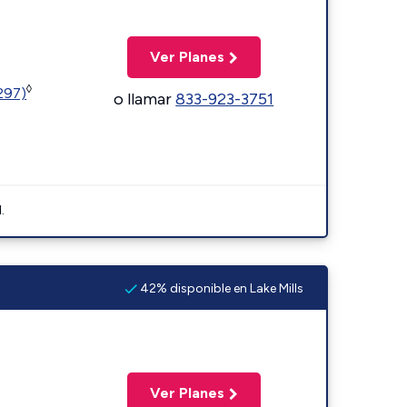
Ver Planes
◊
1297)
o llamar
833-923-3751
.
42% disponible en Lake Mills
Ver Planes