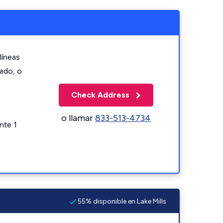
líneas
zado, o
Check Address
o llamar
833-513-4734
nte 1
55% disponible en Lake Mills