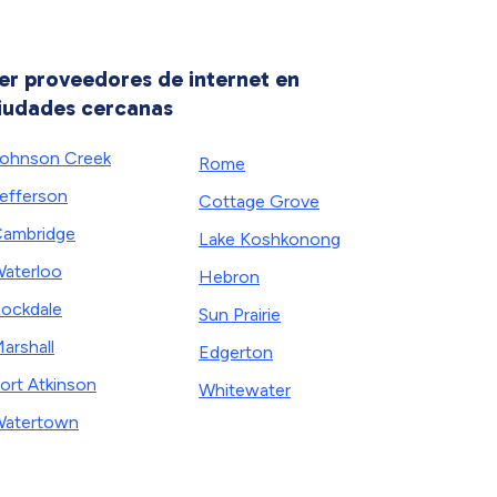
er proveedores de internet en
iudades cercanas
ohnson Creek
Rome
efferson
Cottage Grove
ambridge
Lake Koshkonong
aterloo
Hebron
ockdale
Sun Prairie
arshall
Edgerton
ort Atkinson
Whitewater
atertown