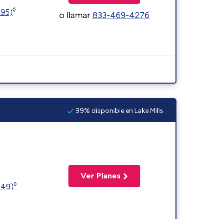
◊
595)
o llamar
833-469-4276
99% disponible en Lake Mills
Ver Planes
◊
449)