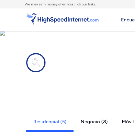
We
may earn money
when you click our links.
Encue
Compañías de Internet en
Lake Mills,
Residencial (5)
Negocio (8)
Móvil 