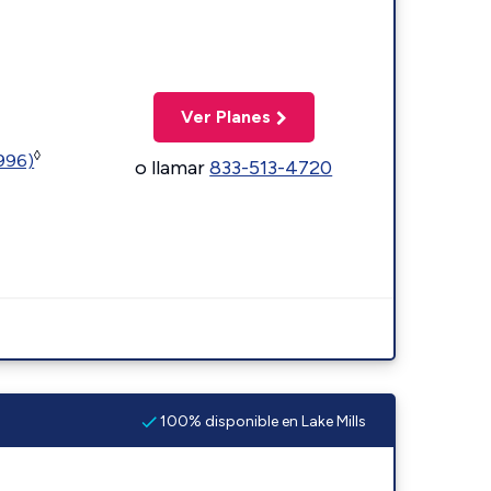
Ver Planes
◊
5996)
o llamar
833-513-4720
100% disponible en Lake Mills