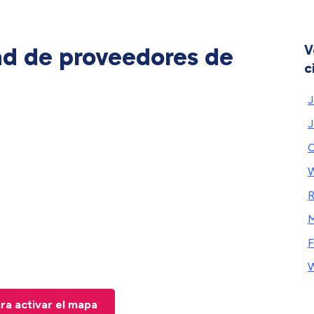
ad de proveedores de
V
c
J
J
C
W
R
M
F
W
ara activar el mapa