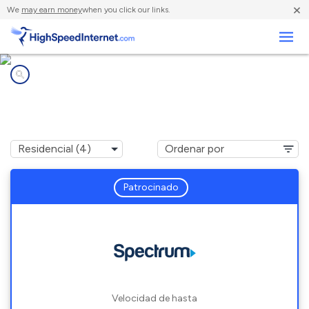
×
We
may earn money
when you click our links.
Negocios
Compañías de Internet en
Hebron, WI
Patrocinado
Velocidad de hasta