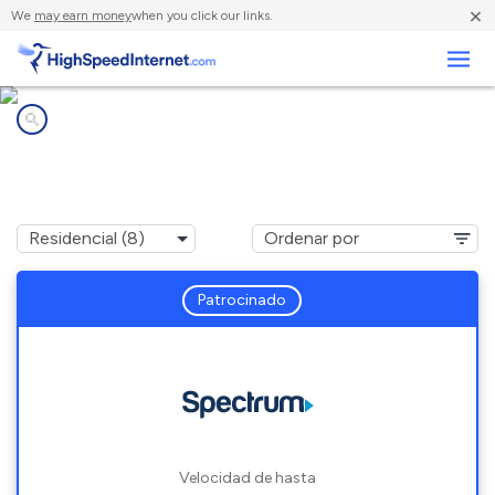
×
We
may earn money
when you click our links.
Negocios
Compañías de Internet en
Whitewater, WI
Patrocinado
Velocidad de hasta