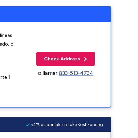
líneas
zado, o
Check Address
o llamar
833-513-4734
nte 1
54% disponible en Lake Koshkonong