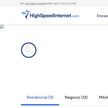
We
may earn money
when you click our links.
Encue
Compañías de Internet en
Lake Koshk
Residencial (9)
Negocio (12)
Móvil