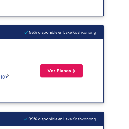
56% disponible en Lake Koshkonong
Ver Planes
◊
110)
99% disponible en Lake Koshkonong