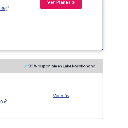
Ver Planes
◊
239)
99% disponible en Lake Koshkonong
Ver más
◊
(0)