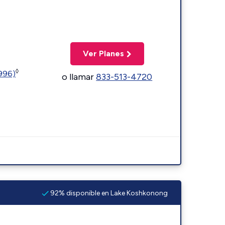
Ver Planes
◊
5996)
o llamar
833-513-4720
92% disponible en Lake Koshkonong