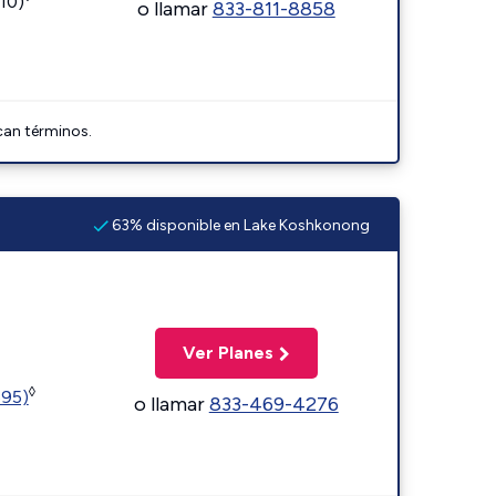
110)
o llamar
833-811-8858
can términos.
63% disponible en Lake Koshkonong
Ver Planes
◊
595)
o llamar
833-469-4276