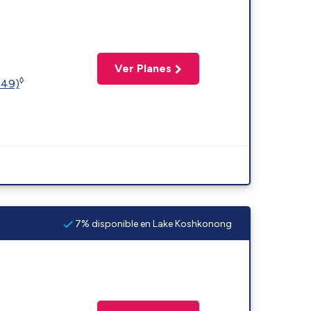
Ver Planes
◊
449)
7% disponible en Lake Koshkonong