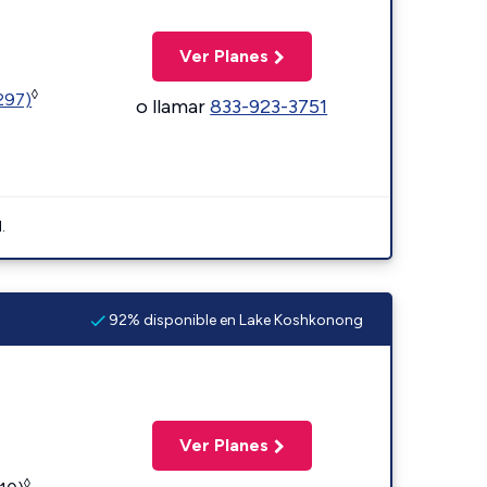
Ver Planes
◊
1297)
o llamar
833-923-3751
.
92% disponible en Lake Koshkonong
Ver Planes
◊