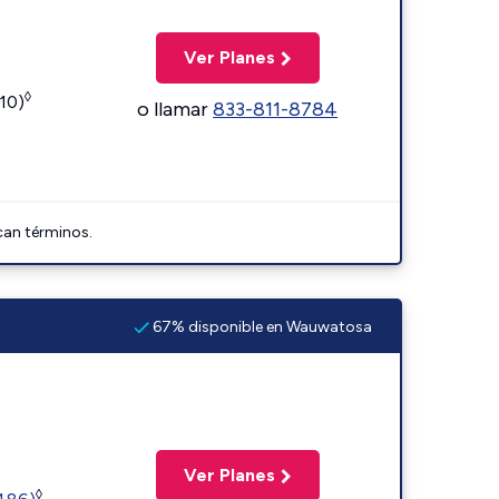
Ver Planes
◊
110)
o llamar
833-811-8784
can términos.
67% disponible en Wauwatosa
Ver Planes
◊