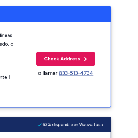
líneas
zado, o
Check Address
o llamar
833-513-4734
nte 1
63% disponible en Wauwatosa