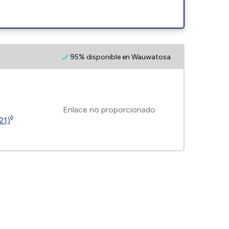
95% disponible en Wauwatosa
Enlace no proporcionado
◊
21)