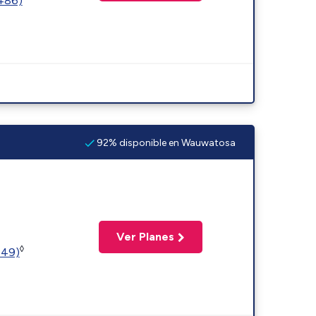
2486)
92% disponible en Wauwatosa
Ver Planes
◊
449)