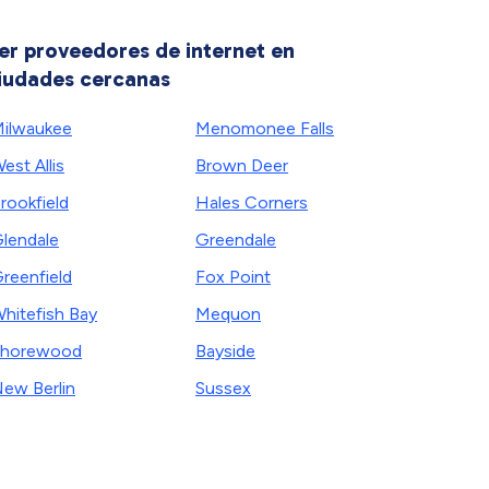
er proveedores de internet en
iudades cercanas
ilwaukee
Menomonee Falls
est Allis
Brown Deer
rookfield
Hales Corners
lendale
Greendale
reenfield
Fox Point
hitefish Bay
Mequon
Shorewood
Bayside
ew Berlin
Sussex