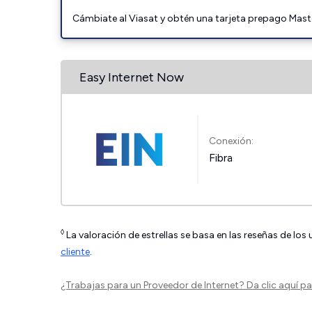
Cámbiate al Viasat y obtén una tarjeta prepago Mast
Easy Internet Now
Conexión:
Fibra
◊
La valoración de estrellas se basa en las reseñas de los
cliente
.
¿Trabajas para un Proveedor de Internet?
Da clic aquí
par