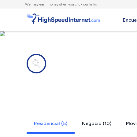
We
may earn money
when you click our links.
Encue
Compañías de Internet en
Wauwatosa
Residencial (5)
Negocio (10)
Móvil