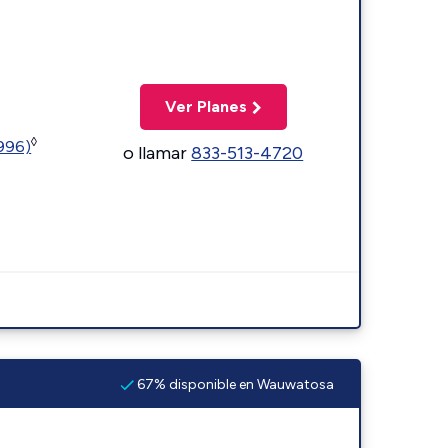
Ver Planes
◊
5996)
o llamar
833-513-4720
67% disponible en Wauwatosa