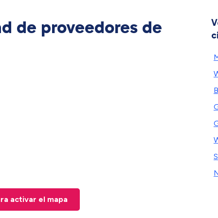
ad de proveedores de
V
c
M
W
B
G
G
W
N
ara activar el mapa