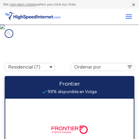
×
We
may earn money
when you click our links.
Negocios
Compañías de Internet en
Volga, WV
Frontier
99% disponible en Volga