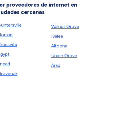
er proveedores de internet en
iudades cercanas
untersville
Walnut Grove
orton
Ivalee
rossville
Altoona
gypt
Union Grove
nead
Arab
roveoak