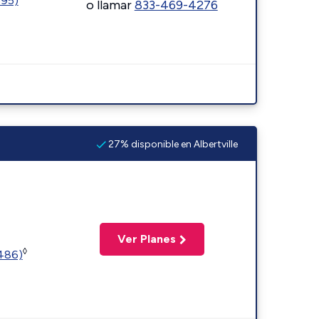
595)
o llamar
833-469-4276
27% disponible en Albertville
Ver Planes
◊
2486)