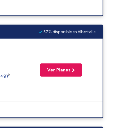
57% disponible en Albertville
Ver Planes
◊
449)