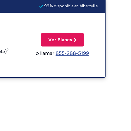
99% disponible en Albertville
Ver Planes
◊
185)
o llamar
855-288-5199