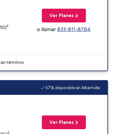
Ver Planes
◊
110)
o llamar
833-811-8784
can términos.
57% disponible en Albertville
Ver Planes
◊