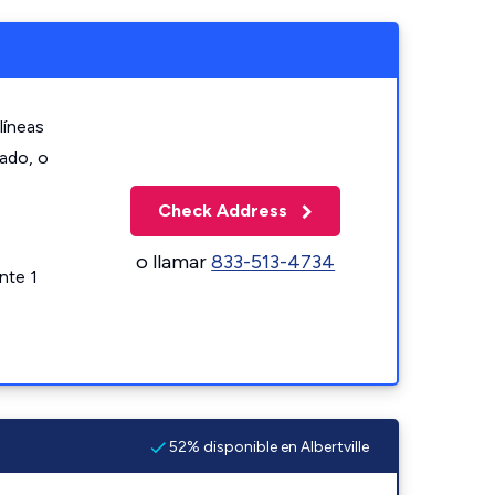
líneas
zado, o
Check Address
o llamar
833-513-4734
nte 1
52% disponible en Albertville