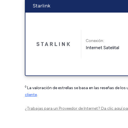
Starlink
Conexión:
Internet Satelital
◊
La valoración de estrellas se basa en las reseñas de los
cliente
.
¿Trabajas para un Proveedor de Internet?
Da clic aquí
par