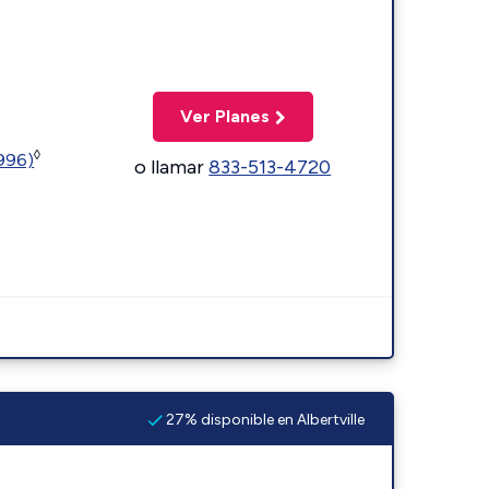
Ver Planes
◊
5996)
o llamar
833-513-4720
27% disponible en Albertville