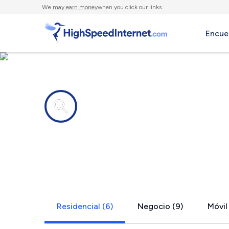
We
may earn money
when you click our links.
Encue
Compañías de Internet en
Albertville,
Residencial (6)
Negocio (9)
Móvil 