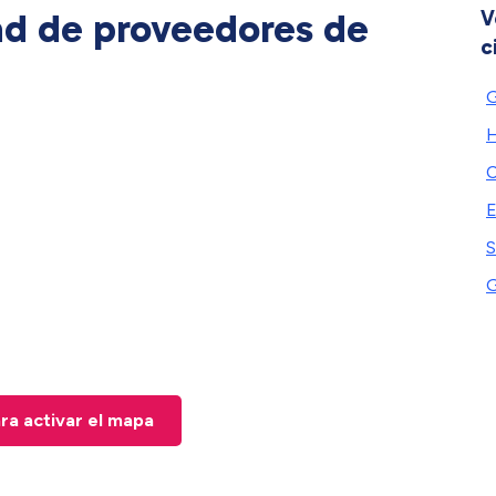
ad de proveedores de
V
c
G
H
C
E
S
G
ara activar el mapa