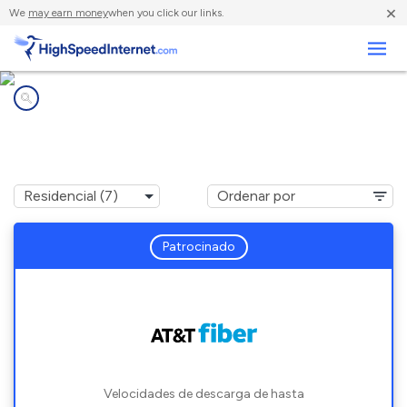
×
We
may earn money
when you click our links.
Negocios
Compañías de Internet en
Bay Minette, AL
Patrocinado
Velocidades de descarga de hasta