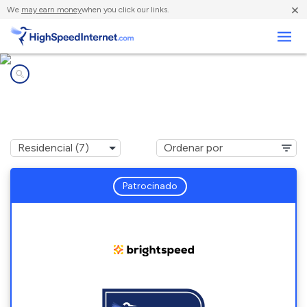
×
We
may earn money
when you click our links.
Negocios
Compañías de Internet en
Coden, AL
Patrocinado