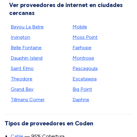
Ver proveedores de internet en ciudades
cercanas
Bayou La Batre
Mobile
Irvington
Moss Point
Belle Fontaine
Fairhope
Dauphin Island
Montrose
Saint Elmo
Pascagoula
Theodore
Escatawpa
Grand Bay
Big Point
Tillmans Corner
Daphne
Tipos de proveedores en Coden
Cable
— 95% Cobertura